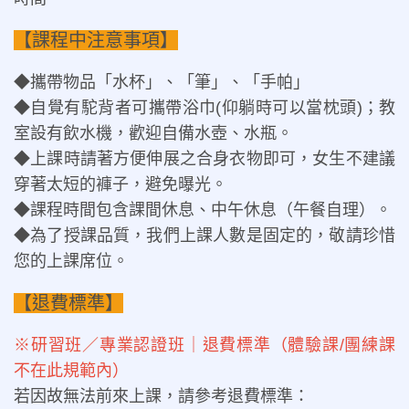
【課程中注意事項】
◆攜帶物品「水杯」、「筆」、「手帕」
◆自覺有駝背者可攜帶浴巾(仰躺時可以當枕頭)；教
室設有飲水機，歡迎自備水壺、水瓶。
◆上課時請著方便伸展之合身衣物即可，女生不建議
穿著太短的褲子，避免曝光。
◆課程時間包含課間休息、中午休息（午餐自理）。
◆為了授課品質，我們上課人數是固定的，敬請珍惜
您的上課席位。
【退費標準】
※研習班／專業認證班｜退費標準（體驗課/團練課
不在此規範內）
若因故無法前來上課，請參考退費標準：