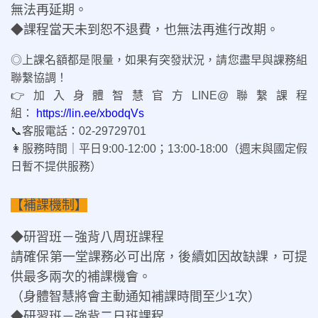
無法再延期。
◆課程當天未到恕不退費，也無法再進行改期。
◎上課名額都是限量，如果有突發狀況，請您盡早與課務組
聯繫協調！
👉加入身體智慧官方LINE@聯繫課程
組：
https://lin.ee/xbodqVs
📞客服電話：02-29729701
👩服務時間｜平日9:00-12:00；13:00-18:00（週末與國定假
日暫不提供服務）
【補課機制】
◆研習班－強背八周班課程
請確保第一堂課務必可出席，後續如因故缺課，可提
供最多兩次的補課機會。
（身體智慧將會主動通知補課時間至少1次）
◆研習班－強背二日班課程