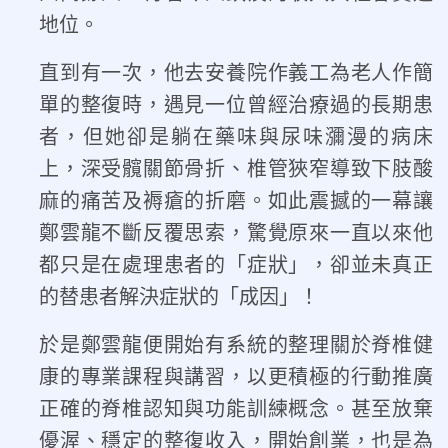
地位。
直到有一次，他去安養院作義工為老人作簡
單的整復時，遇見一位曾經治療過的長期患
者，但她卻是躺在藥味與尿味瀰漫的病床
上，深受髖關節骨折、椎管狹窄導致下肢酸
麻的痛苦及褥瘡的折磨。如此震撼的一幕讓
鄭雲龍不斷反覆思索，驚覺原來一直以來他
都只是在處理患者的「症狀」，卻並未真正
的替患者解決症狀的「成因」！
於是鄭雲龍便開始有系統的整理關於脊椎健
康的專業課程與講習，以更積極的行動推廣
正確的脊椎認知與功能訓練概念。甚至放棄
優渥、穩定的整復收入，開始創業，也是為