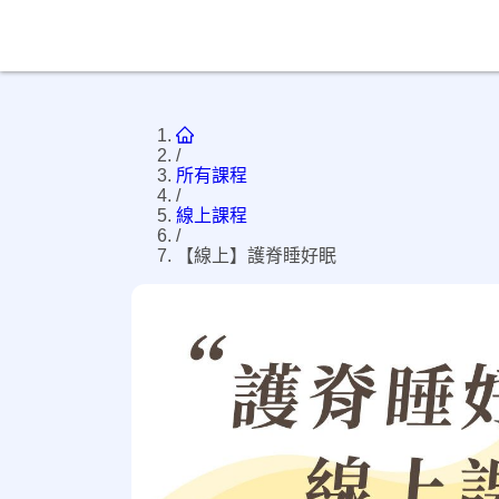
/
所有課程
/
線上課程
/
【線上】護脊睡好眠