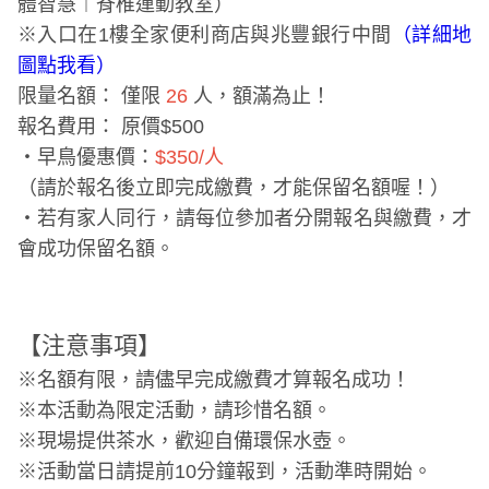
體智慧︱脊椎運動教室）
※入口在1樓全家便利商店與兆豐銀行中間
（詳細地
圖點我看）
限量名額：
僅限
26
人，額滿為止！
報名費用：
原價$500
・早鳥優惠價：
$350/人
（請於報名後立即完成繳費，才能保留名額喔！）
・若有家人同行，請每位參加者分開報名與繳費，才
會成功保留名額。
【注意事項】
※名額有限，請儘早完成繳費才算報名成功！
※本活動為限定活動，請珍惜名額。
※現場提供茶水，歡迎自備環保水壺。
※活動當日請提前10分鐘報到，活動準時開始。