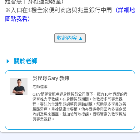
體智慧︱脊椎運動教室）
※入口在1樓全家便利商店與兆豐銀行中間
（詳細地
圖點我看）
收起內容
▲
關於老師
吳昆璟Gary 教練
老師檔案
Gary是鄭雲龍老師身體智慧公司旗下，擁有10年資歷的資
深脊椎力學教練。在身體智慧期間，他教授多門專業課
程，專注於生活型態調整與運動訓練，幫助眾多學員改善
腰酸背痛，重拾健康主導權。他亦受邀參與國內多場企業
內訓及馬來西亞、新加坡等地授課，累積豐富的教學經驗
與專業視野。